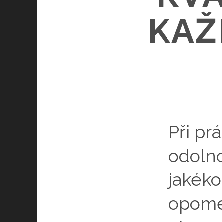
KAŽ
Při prá
odoln
jakéko
opomen