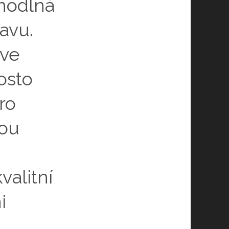
hodlná
avu.
 ve
osto
ro
vou
valitní
i