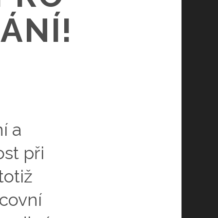
ÁNÍ!
í a
st při
totiž
covní