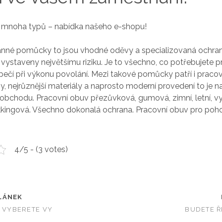
 mnoha typů – nabídka našeho e-shopu!
anné pomůcky to jsou vhodné oděvy a specializovaná ochran
u vystaveny největšímu riziku. Je to všechno, co potřebujete pr
ečí při výkonu povolání. Mezi takové pomůcky patří i pracov
py, nejrůznější materiály a naprosto moderní provedení to je 
obchodu. Pracovní obuv přezůvková, gumová, zimní, letní, vy
ekkingová. Všechno dokonalá ochrana. Pracovní obuv pro poh
4/5 - (3 votes)
LÁNEK
I VYBERETE VY
BUDETE Ř