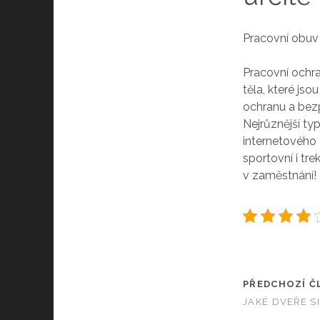
Pracovní obuv
Pracovní ochr
těla, které jso
ochranu a bezp
Nejrůznější ty
internetového 
sportovní i tr
v zaměstnání!
PŘEDCHOZÍ Č
JAKÉ DVEŘE S