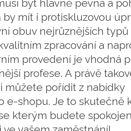
usí být hlavně pevná a po
 by mít i protiskluzovou úpr
ní obuv nejrůznějších typů
kvalitním zpracování a napr
ním provedení je vhodná p
nější profese. A právě tako
i můžete pořídit z nabídky
 e-shopu. Je to skutečně k
 se kterým budete spokojen
 i ve vašem zaměstnání!