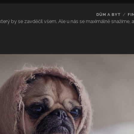
DŮM A BYT
FI
 který by se zavděčil všem. Ale u nás se maximálně snažíme,