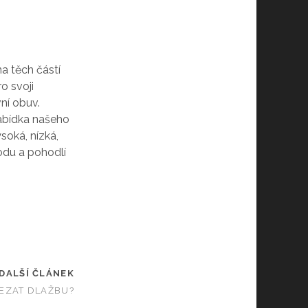
a těch částí
o svoji
ní obuv.
nabídka našeho
soká, nízká,
odu a pohodlí
DALŠÍ ČLÁNEK
EZAT DLAŽBU?