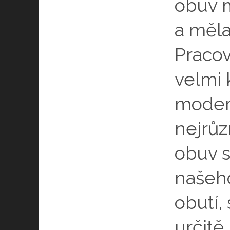
obuv m
a měla
Pracov
velmi 
moder
nejrůz
obuv s
našeho
obutí,
určitě