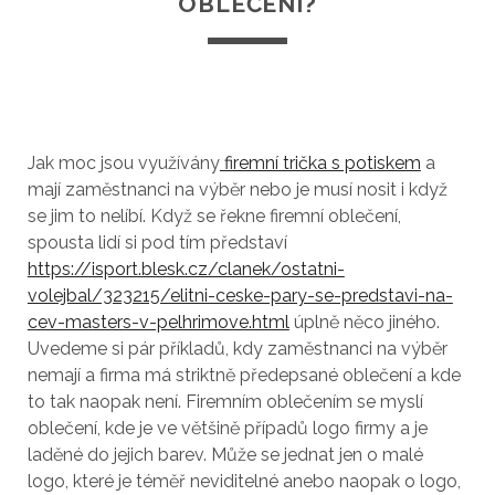
OBLEČENÍ?
Jak moc jsou využívány
firemní trička s potiskem
a
mají zaměstnanci na výběr nebo je musí nosit i když
se jim to nelíbí. Když se řekne firemní oblečení,
spousta lidí si pod tím představí
https://isport.blesk.cz/clanek/ostatni-
volejbal/323215/elitni-ceske-pary-se-predstavi-na-
cev-masters-v-pelhrimove.html
úplně něco jiného.
Uvedeme si pár příkladů, kdy zaměstnanci na výběr
nemají a firma má striktně předepsané oblečení a kde
to tak naopak není.
Firemním oblečením se myslí
oblečení, kde je ve většině případů logo firmy a je
laděné do jejich barev. Může se jednat jen o malé
logo, které je téměř neviditelné anebo naopak o logo,