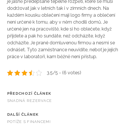
je jasně předepsané tepelné rozpětí, které se musí
dodržovat jak v letních tak i v zimních dnech. Na
každém kousku oblečení mají logo firmy a oblečení
není určené k tomu, aby v něm chodili domů. Je
určené jen na pracoviště, kde si ho oblečete, když
přijdete a pak ho sundáte, než odcházíte, když
odcházíte. Je prané domluvenou firmou a nesmí se
odnášet. Tyto zaměstnance neuvidíte, neboť je jejich
práce v laboratoři, kam běžně není přístup.
3.5/5 - (6 votes)
PŘEDCHOZÍ ČLÁNEK
SNADNÁ REZERVACE
DALŠÍ ČLÁNEK
POTÍŽE S FINANCEMI