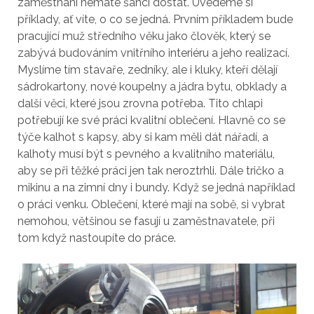
zaměstnání nemáte šanci dostat. Uvedeme si
příklady, ať víte, o co se jedná. Prvním příkladem bude
pracující muž středního věku jako člověk, který se
zabývá budováním vnitřního interiéru a jeho realizací.
Myslíme tím stavaře, zedníky, ale i kluky, kteří dělají
sádrokartony, nové koupelny a jádra bytu, obklady a
další věci, které jsou zrovna potřeba. Tito chlapi
potřebují ke své práci kvalitní oblečení. Hlavně co se
týče kalhot s kapsy, aby si kam měli dát nářadí, a
kalhoty musí být s pevného a kvalitního materiálu,
aby se při těžké práci jen tak neroztrhli. Dále tričko a
mikinu a na zimní dny i bundy. Když se jedná například
o práci venku. Oblečení, které mají na sobě, si vybrat
nemohou, většinou se fasují u zaměstnavatele, při
tom když nastoupíte do práce.