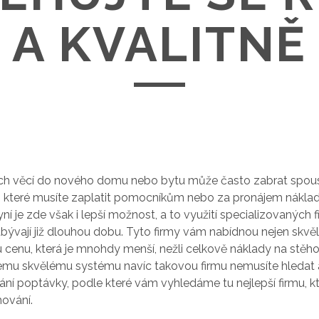
A KVALITNĚ
ch věcí do nového domu nebo bytu může často zabrat spous
z, které musíte zaplatit pomocníkům nebo za pronájem nákla
í je zde však i lepší možnost, a to využití specializovaných f
ývají již dlouhou dobu. Tyto firmy vám nabídnou nejen skvělé
cenu, která je mnohdy menší, nežli celkově náklady na stěhov
šemu skvělému systému navíc takovou firmu nemusíte hledat a
dání poptávky, podle které vám vyhledáme tu nejlepší firmu, kt
hování.