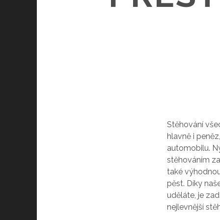
Stěhování vše
hlavně i peně
automobilu. Nyn
stěhováním zab
také výhodnou 
pěst. Díky na
uděláte, je za
nejlevnější stě