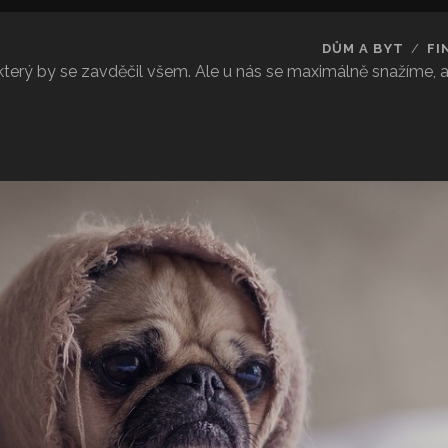
DŮM A BYT
FI
 který by se zavděčil všem. Ale u nás se maximálně snažíme,