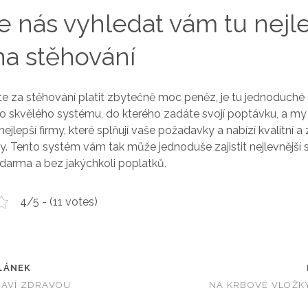
 nás vyhledat vám tu nejl
na stěhování
 za stěhování platit zbytečně moc peněz, je tu jednoduché ř
 skvělého systému, do kterého zadáte svojí poptávku, a m
ejlepší firmy, které splňují vaše požadavky a nabízí kvalitní a
y. Tento systém vám tak může jednoduše zajistit
nejlevnější
darma a bez jakýchkoli poplatků.
4/5 - (11 votes)
LÁNEK
RAVÍ ZDRAVOU
NA KRBOVÉ VLOŽKY