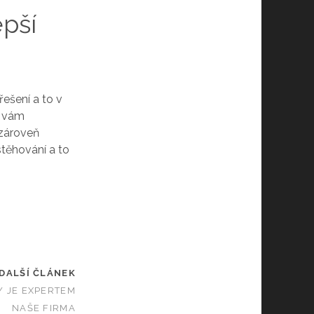
epší
ešení a to v
y vám
 zároveň
 stěhování
a to
DALŠÍ ČLÁNEK
 JE EXPERTEM
NAŠE FIRMA