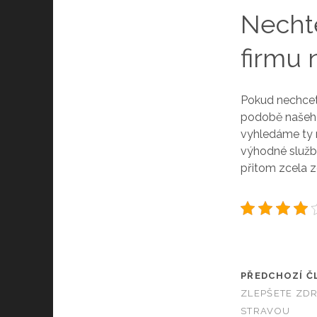
Nechte
firmu 
Pokud nechcete
podobě našeho
vyhledáme ty n
výhodné služb
přitom zcela z
PŘEDCHOZÍ Č
ZLEPŠETE ZD
STRAVOU