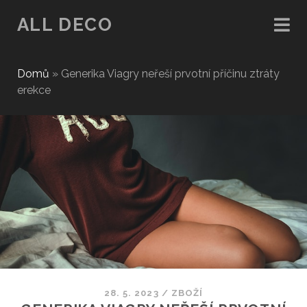
ALL DECO
Domů
»
Generika Viagry neřeší prvotní příčinu ztráty
erekce
28. 5. 2023
/
ZBOŽÍ