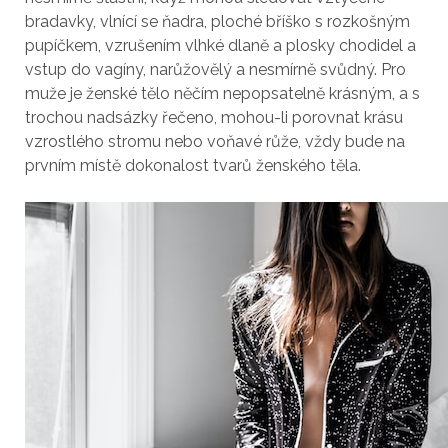
bradavky, vlnící se ňadra, ploché bříško s rozkošným
pupíčkem, vzrušením vlhké dlaně a plosky chodidel a
vstup do vagíny, narůžovělý a nesmírně svůdný. Pro
muže je ženské tělo něčím nepopsatelně krásným, a s
trochou nadsázky řečeno, mohou-li porovnat krásu
vzrostlého stromu nebo voňavé růže, vždy bude na
prvním místě dokonalost tvarů ženského těla.