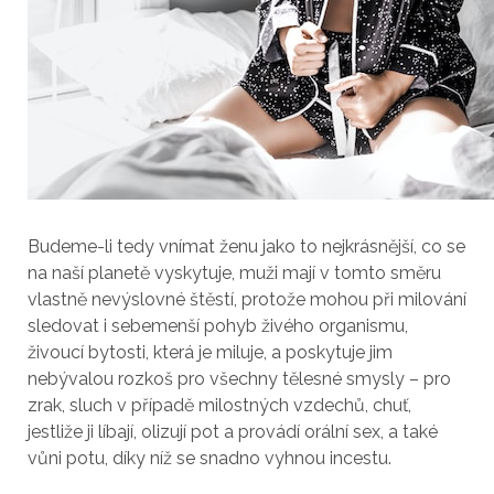
Budeme-li tedy vnímat ženu jako to nejkrásnější, co se
na naší planetě vyskytuje, muži mají v tomto směru
vlastně nevýslovné štěstí, protože mohou při milování
sledovat i sebemenší pohyb živého organismu,
živoucí bytosti, která je miluje, a poskytuje jim
nebývalou rozkoš pro všechny tělesné smysly – pro
zrak, sluch v případě milostných vzdechů, chuť,
jestliže ji líbají, olizují pot a provádí orální sex, a také
vůni potu, díky níž se snadno vyhnou incestu.