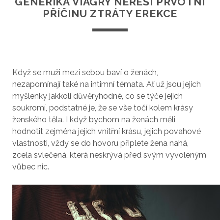
GENERIKA VIAGRY NEŘEŠÍ PRVOTNÍ
PŘÍČINU ZTRÁTY EREKCE
Když se muži mezi sebou baví o ženách,
nezapomínají také na intimní témata. Ať už jsou jejich
myšlenky jakkoli důvěryhodné, co se týče jejich
soukromí, podstatné je, že se vše točí kolem krásy
ženského těla. I když bychom na ženách měli
hodnotit zejména jejich vnitřní krásu, jejich povahové
vlastnosti, vždy se do hovoru připlete žena nahá,
zcela svlečená, která neskrývá před svým vyvoleným
vůbec nic.