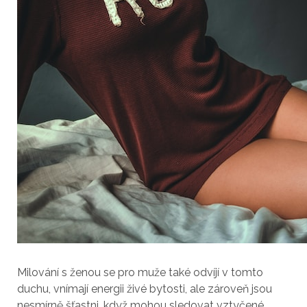
Milování s ženou se pro muže také odvíjí v tomto
duchu, vnímají energii živé bytosti, ale zároveň jsou
nesmírně šťastni, když mohou sledovat vztyčené