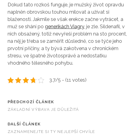
Dokud tato rozkoš funguje, je mužský život opravdu
naplněn obrovskou touhou milovat a užívat si
blaženosti. Jakmile se však erekce začne vytrácet, a
muž se shání po
generikách Viagry
, je zle. Sildenafil, v
nich obsažený, totiž nevyřeší problém na sto procent,
na něj je třeba se zaměřit důsledně, co se týče jeho
prvotní příčiny, a ty bývá zakotvena v chronickém
stresu, ve špatné životosprávě a nedostatku
vhodného tělesného pohybu.
3.7/5 - (11 votes)
PŘEDCHOZÍ ČLÁNEK
ZÁKLADNÍ VÝBAVA JE DŮLEŽITÁ
DALŠÍ ČLÁNEK
ZAZNAMENEJTE SI TY NEJLEPŠÍ CHVÍLE