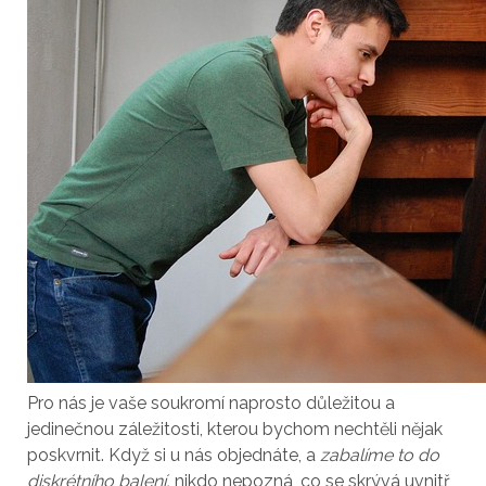
Pro nás je vaše soukromí naprosto důležitou a
jedinečnou záležitosti, kterou bychom nechtěli nějak
poskvrnit. Když si u nás objednáte, a
zabalíme to do
diskrétního balení,
nikdo nepozná, co se skrývá uvnitř