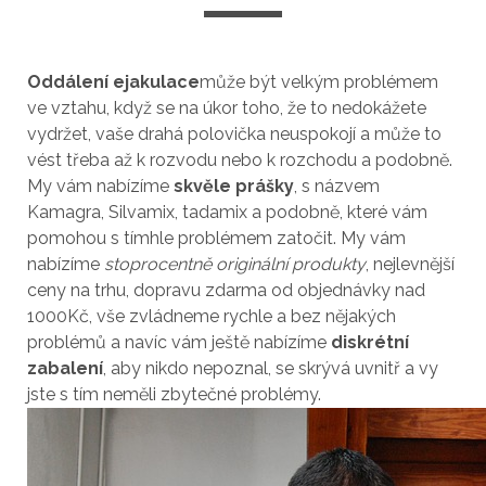
Oddálení ejakulace
může být velkým problémem
ve vztahu, když se na úkor toho, že to nedokážete
vydržet, vaše drahá polovička neuspokojí a může to
vést třeba až k rozvodu nebo k rozchodu a podobně.
My vám nabízíme
skvěle prášky
, s názvem
Kamagra, Silvamix, tadamix a podobně, které vám
pomohou s tímhle problémem zatočit. My vám
nabízíme
stoprocentně originální produkty
, nejlevnější
ceny na trhu, dopravu zdarma od objednávky nad
1000Kč, vše zvládneme rychle a bez nějakých
problémů a navíc vám ještě nabízíme
diskrétní
zabalení
, aby nikdo nepoznal, se skrývá uvnitř a vy
jste s tím neměli zbytečné problémy.