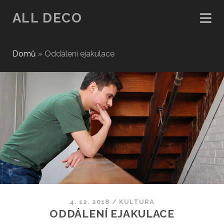
ALL DECO
Domů
»
Oddálení ejakulace
4. 12. 2018
/
KULTURA
ODDÁLENÍ EJAKULACE