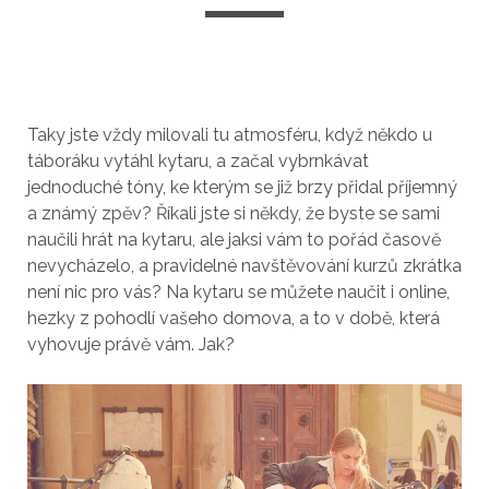
Taky jste vždy milovali tu atmosféru, když někdo u
táboráku vytáhl kytaru, a začal vybrnkávat
jednoduché tóny, ke kterým se již brzy přidal příjemný
a známý zpěv? Říkali jste si někdy, že byste se sami
naučili hrát na kytaru, ale jaksi vám to pořád časově
nevycházelo, a pravidelné navštěvování kurzů zkrátka
není nic pro vás? Na kytaru se můžete naučit i online,
hezky z pohodlí vašeho domova, a to v době, která
vyhovuje právě vám. Jak?