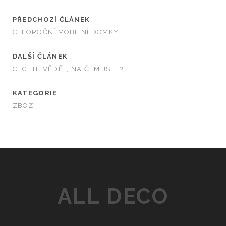
PŘEDCHOZÍ ČLÁNEK
CELOROČNÍ MOBILNÍ DOMKY
DALŠÍ ČLÁNEK
CHCETE VĚDĚT, NA ČEM JSTE?
KATEGORIE
ZBOŽÍ
ALL DECO