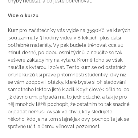
chyby nedělat, a co ještě potrénovat.
Více o kurzu
Kurz pro začátečníky vás vyjde na 3590Kč, ve kterých
jsou zahrnuty 3 hodiny videa v 8 lekcích, plus další
potřebné materiály. Vy pak budete trénovat cca 20
minut denně, po dobu osmi týdnů, a naučíte se tak
veškeré základy hry na kytaru. Kromě toho se však
naučíte s kytarou i zpívat. Tento kurz se od ostatních
online kurzů liší právě přítomností studentky, díky níž
se vám zodpoví i otázky, které byste si při sledování
samotného lektora jistě kladli. Když člověk dělá to, co
již dávno umí, připadá mu to jednoduché, a tak je pro
něj mnohdy těžší pochopit, že ostatním to tak snadné
připadat nemusí. Avšak ve chvíli, kdy sledujete
někoho, kdo je na tom stejně jak ovy, pochopíte jak se
správně učit, a čemu věnovat pozornost.