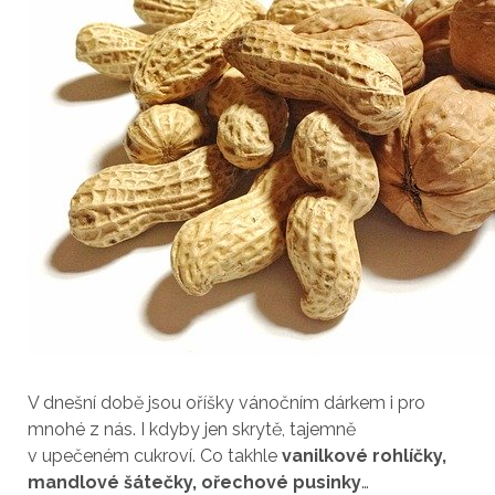
V dnešní době jsou oříšky vánočním dárkem i pro
mnohé z nás. I kdyby jen skrytě, tajemně
v upečeném cukroví. Co takhle
vanilkové rohlíčky,
mandlové šátečky, ořechové pusinky
…