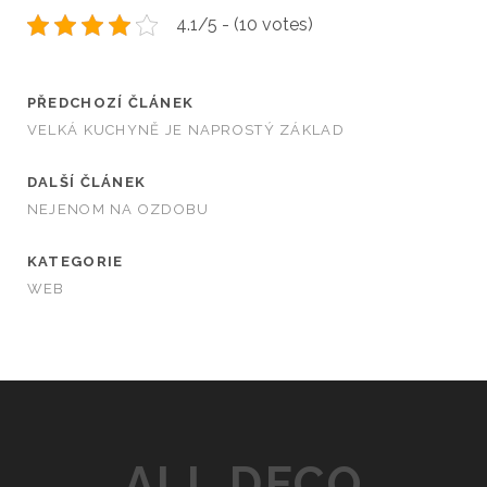
4.1/5 - (10 votes)
PŘEDCHOZÍ ČLÁNEK
VELKÁ KUCHYNĚ JE NAPROSTÝ ZÁKLAD
DALŠÍ ČLÁNEK
NEJENOM NA OZDOBU
KATEGORIE
WEB
ALL DECO