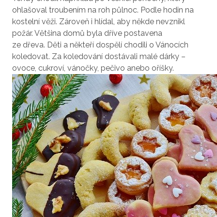
ohlašoval troubením na roh půlnoc. Podle hodin na
kostelní věži. Zároveň i hlídal, aby někde nevznikl
požár. Většina domů byla dříve postavena
ze dřeva. Děti a někteří dospělí chodili o Vánocích
koledovat. Za koledování dostávali malé dárky –
ovoce, cukroví, vánočky, pečivo anebo oříšky.