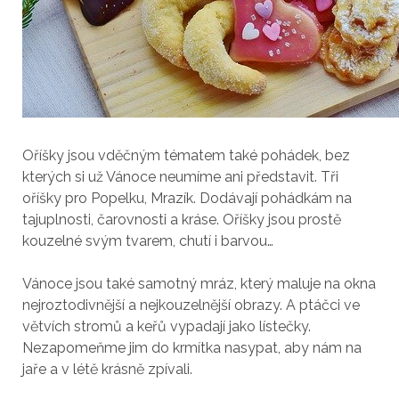
Oříšky jsou vděčným tématem také pohádek, bez
kterých si už Vánoce neumíme ani představit. Tři
oříšky pro Popelku, Mrazík. Dodávají pohádkám na
tajuplnosti, čarovnosti a kráse. Oříšky jsou prostě
kouzelné svým tvarem, chutí i barvou…
Vánoce jsou také samotný mráz, který maluje na okna
nejroztodivnější a nejkouzelnější obrazy. A ptáčci ve
větvích stromů a keřů vypadají jako lístečky.
Nezapomeňme jim do krmítka nasypat, aby nám na
jaře a v létě krásně zpívali.