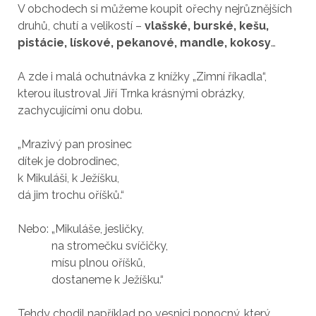
V obchodech si můžeme koupit ořechy nejrůznějších
druhů, chutí a velikostí –
vlašské, burské, kešu,
pistácie, lískové, pekanové, mandle, kokosy
…
A zde i malá ochutnávka z knížky „Zimní říkadla“,
kterou ilustroval Jiří Trnka krásnými obrázky,
zachycujícími onu dobu.
„Mrazivý pan prosinec
dítek je dobrodinec,
k Mikuláši, k Ježíšku,
dá jim trochu oříšků.“
Nebo: „Mikuláše, jesličky,
na stromečku svíčičky,
mísu plnou oříšků,
dostaneme k Ježíšku.“
Tehdy chodil například po vesnici ponocný, který