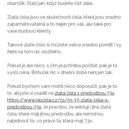
okamžik. Stačí jen, když budete číst dále.
Zlatá čísla jsou ve skutečnosti čísla, která jsou snadno
zapamatovatelná a to nejen pro vás, ale také pro
vaše budoucí klienty.
Takové zlaté číslo si můžete velice snadno pořídit i vy.
Není na tom nic složitého.
Pokud je ale něco, s čím je potřeba počítat, pak je to
vyšší cena. Bohužel nic v dnešní době není jen tak.
Pokud bychom vám mohli něco doporučit, pak je to
to, abyste si vsadili na
zlatá čísla s předvolbou 73x
https://www.vipcisla.cz/cs/m-37-zlata-cisla-s-
predvolbou-73x
. Je pravdou, že existují i jiná zlatá
čísla, které mají jinou předvolbu, ale nemohou
nabídnout to, co právě ta, která mají 73x.