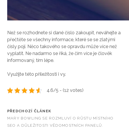
Než se rozhodnete si dané číslo zakoupit, neváhejte a
přečtěte se všechny informace, které se se zlatými
čísly pojí. Něco takového se opravdu může více než
vyplatit. Ne nadarmo se říká, že čím více je člověk
informovaný, tím lépe.
Využijte této příležitosti i vy.
4.6/5 - (12 votes)
PŘEDCHOZÍ ČLÁNEK
MARY BOWLING SE ROZMLUVÍ O RŮSTU MÍSTNÍHO
SEO A DŮLEŽITOSTI VĚDOMOSTNÍCH PANELŮ.