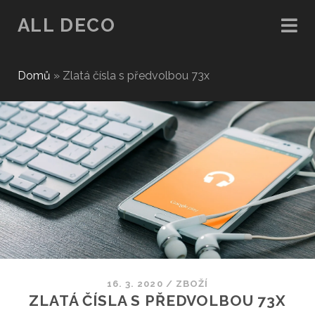
ALL DECO
Domů
»
Zlatá čísla s předvolbou 73x
16. 3. 2020
/
ZBOŽÍ
ZLATÁ ČÍSLA S PŘEDVOLBOU 73X